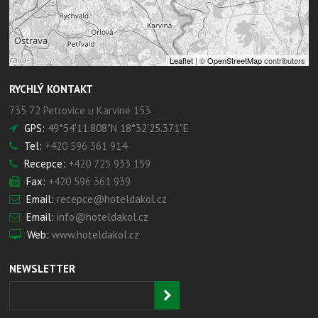
Leaflet
| ©
OpenStreetMap
contributors
RYCHLÝ KONTAKT
735 72 Petrovice u Karviné 153
GPS:
49°54'11.808"N 18°32'25.371"E
Tel:
+420 596 361 914
Recepce:
+420 725 933 159
Fax:
+420 596 361 939
Email:
recepce@hoteldakol.cz
Email:
info@hoteldakol.cz
Web:
www.hoteldakol.cz
NEWSLETTER