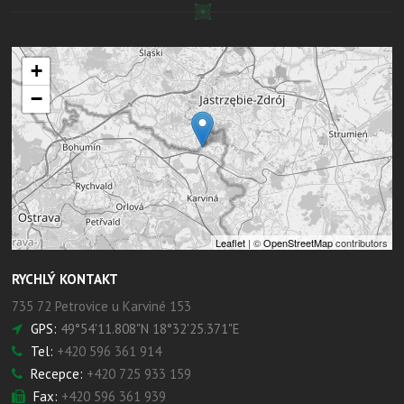
+
−
Leaflet
| ©
OpenStreetMap
contributors
RYCHLÝ KONTAKT
735 72 Petrovice u Karviné 153
GPS:
49°54'11.808"N 18°32'25.371"E
Tel:
+420 596 361 914
Recepce:
+420 725 933 159
Fax:
+420 596 361 939