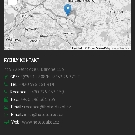
Leaflet
| ©
OpenStreetMap
contributors
RYCHLÝ KONTAKT
735 72 Petrovice u Karviné 153
GPS:
49°54'11.808"N 18°32'25.371"E
Tel:
+420 596 361 914
Recepce:
+420 725 933 159
Fax:
+420 596 361 939
Email:
recepce@hoteldakol.cz
Email:
info@hoteldakol.cz
Web:
www.hoteldakol.cz