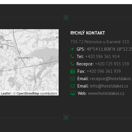
RYCHLÝ KONTAKT
735 72 Petrovice u Karviné 153
GPS:
49°54'11.808"N 18°32'2
Tel:
+420 596 361 914
Recepce:
+420 725 933 159
Fax:
+420 596 361 939
Email:
recepce@hoteldakol.
Email:
info@hoteldakol.cz
Web:
www.hoteldakol.cz
Leaflet
| ©
OpenStreetMap
contributors