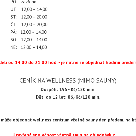
eno
 14,00
 20,00
 20,00
 14,00
 14,00
 14,00
eděli od 14,00 do 21,00 hod. - je nutné se objednat hodinu přede
CENÍK NA WELLNESS (MIMO SAUNY)
Dospělí: 195,- Kč/120 min.
Děti do 12 let: 86,-Kč/120 min.
i může objednat wellness centrum včetně sauny den předem, na k
Uzavřená společnost včetně saun na objednávku: