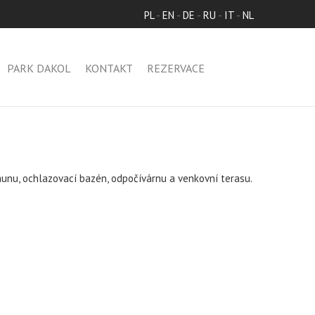
PL
-
EN
-
DE
-
RU
-
IT
-
NL
PARK DAKOL
KONTAKT
REZERVACE
aunu, ochlazovací bazén, odpočívárnu a venkovní terasu.