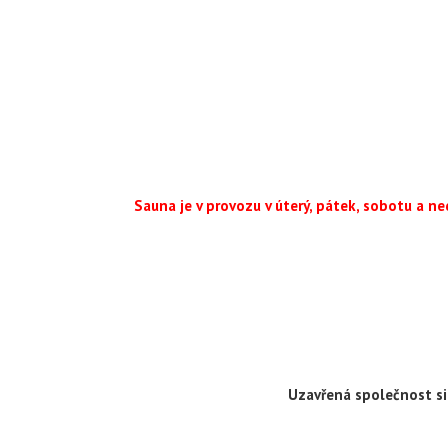
PO: zavř
ÚT: 12,00 –
ST: 12,00 –
ČT: 12,00 –
PÁ: 12,00 –
SO: 12,00 –
NE: 12,00 –
Sauna je v provozu v úterý, pátek, sobotu a n
Uzavřená společnost s