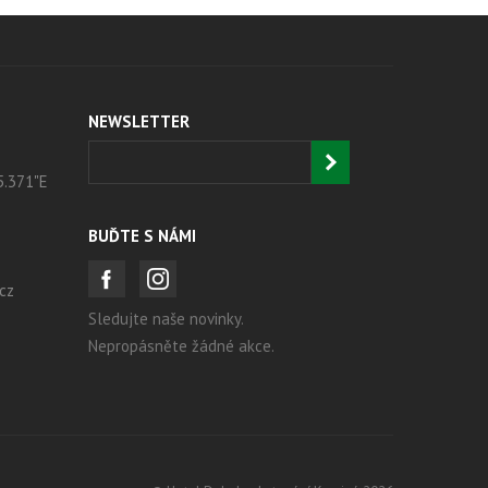
NEWSLETTER
5.371"E
BUĎTE S NÁMI
cz
Sledujte naše novinky.
Nepropásněte žádné akce.