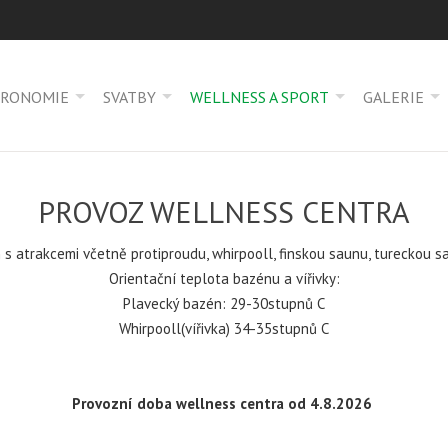
TRONOMIE
SVATBY
WELLNESS A SPORT
GALERIE
PROVOZ WELLNESS CENTRA
s atrakcemi včetně protiproudu, whirpooll, finskou saunu, tureckou s
Orientační teplota bazénu a vířivky:
Plavecký bazén: 29-30stupnů C
Whirpooll(vířivka) 34-35stupnů C
Provozní doba wellness centra od 4.8.2026