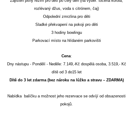
Zajištěn pitný režim pro děti po celý den (na výběr: točená kofola,
rozlévaný džus, voda s citrónem, čaj)
Odpolední zmrzlina pro děti
Sladké překvapení na pokoji pro děti
3 hodiny bowlingu
Parkovací místo na hlídaném parkovišti
Cena
:
Dny nástupu - Pondělí - Neděle: 7.149,-Kč dospělá osoba, 3.519,- Kč
dítě od 3 do15 let
Dítě do 3 let zdarma (bez nároku na lůžko a stravu – ZDARMA)
Nabídka balíčku a možnost jeho rezervace se odvíjí od obsazenosti
pokojů.