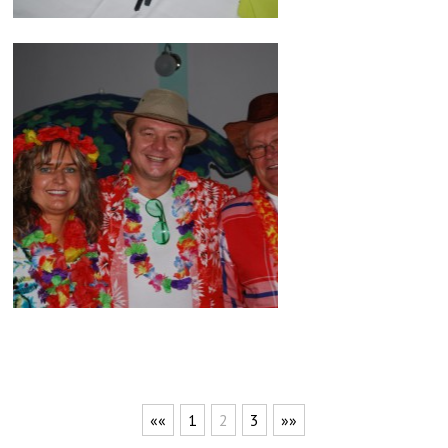
««
1
2
3
»»