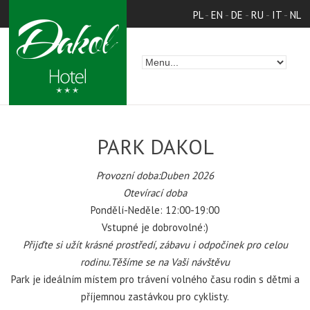
PL
-
EN
-
DE
-
RU
-
IT
-
NL
PARK DAKOL
Provozní doba:Duben 2026
Otevírací doba
Pondělí-Neděle: 12:00-19:00
Vstupné je dobrovolné:)
P
řijďte si užít krásné prostředí, zábavu i odpočinek pro celou
rodinu.Těšíme se na Vaši návštěvu
Park je ideálním místem pro trávení volného času rodin s dětmi a
příjemnou zastávkou pro cyklisty.