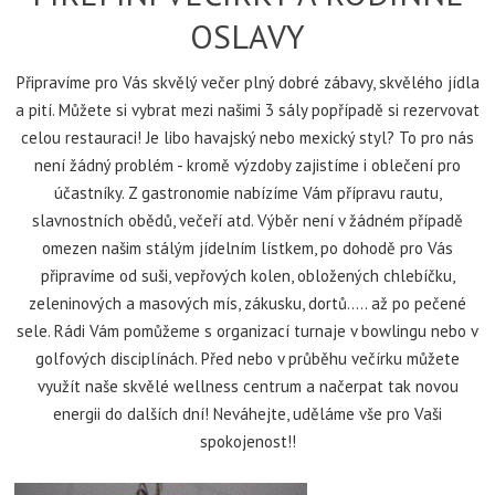
OSLAVY
Připravíme pro Vás skvělý večer plný dobré zábavy, skvělého jídla
a pití. Můžete si vybrat mezi našimi 3 sály popřípadě si rezervovat
celou restauraci! Je libo havajský nebo mexický styl? To pro nás
není žádný problém - kromě výzdoby zajistíme i oblečení pro
účastníky. Z gastronomie nabízíme Vám přípravu rautu,
slavnostních obědů, večeří atd. Výběr není v žádném případě
omezen našim stálým jídelním lístkem, po dohodě pro Vás
připravíme od suši, vepřových kolen, obložených chlebíčku,
zeleninových a masových mís, zákusku, dortů….. až po pečené
sele. Rádi Vám pomůžeme s organizací turnaje v bowlingu nebo v
golfových disciplínách. Před nebo v průběhu večírku můžete
využít naše skvělé wellness centrum a načerpat tak novou
energii do dalších dní! Neváhejte, uděláme vše pro Vaši
spokojenost!!