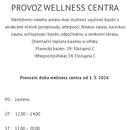
PROVOZ WELLNESS CENTRA
Návštěvníci našeho areálu mají možnost využívat bazén s
atrakcemi včetně protiproudu, whirpooll, finskou saunu, tureckou
saunu, ochlazovací bazén, odpočívárnu a venkovní terasu.
Orientační teplota bazénu a vířivky:
Plavecký bazén: 29-30stupnů C
Whirpooll(vířivka) 34-35stupnů C
Provozní doba wellness centra od 1. 5. 2026
PO: zavřeno
ÚT: 12,00 – 14,00
ST: 12,00 – 20,00