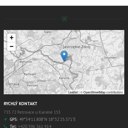
+
−
Leaflet
| ©
OpenStreetMap
contributors
RYCHLÝ KONTAKT
735 72 Petrovice u Karviné 153
GPS:
49°54'11.808"N 18°32'25.371"E
Tel:
+420 596 361 914