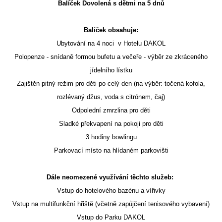
Balíček Dovolená s dětmi na 5 dnů
Balíček obsahuje:
Ubytování na 4 noci v Hotelu DAKOL
Polopenze - snídaně formou bufetu a večeře - výběr ze zkráceného
jídelního lístku
Zajištěn pitný režim pro děti po celý den (na výběr: točená kofola,
rozlévaný džus, voda s citrónem, čaj)
Odpolední zmrzlina pro děti
Sladké překvapení na pokoji pro děti
3 hodiny bowlingu
Parkovací místo na hlídaném parkovišti
Dále neomezené využívání těchto služeb:
Vstup do hotelového bazénu a vířivky
Vstup na multifunkční hřiště (včetně zapůjčení tenisového vybavení)
Vstup do Parku DAKOL