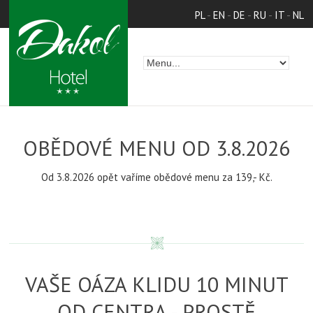
PL
-
EN
-
DE
-
RU
-
IT
-
NL
OBĚDOVÉ MENU OD 3.8.2026
Od 3.8.2026 opět vaříme obědové menu za 139,- Kč.
VAŠE OÁZA KLIDU 10 MINUT
OD CENTRA - PROSTĚ