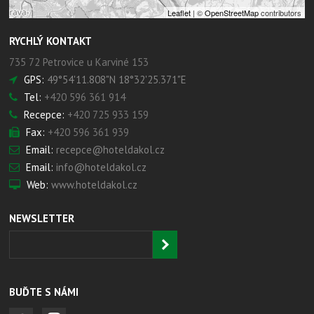
Leaflet
| ©
OpenStreetMap
contributors
RYCHLÝ KONTAKT
735 72 Petrovice u Karviné 153
GPS:
49°54'11.808"N 18°32'25.371"E
Tel:
+420 596 361 914
Recepce:
+420 725 933 159
Fax:
+420 596 361 939
Email:
recepce@hoteldakol.cz
Email:
info@hoteldakol.cz
Web:
www.hoteldakol.cz
NEWSLETTER
BUĎTE S NÁMI