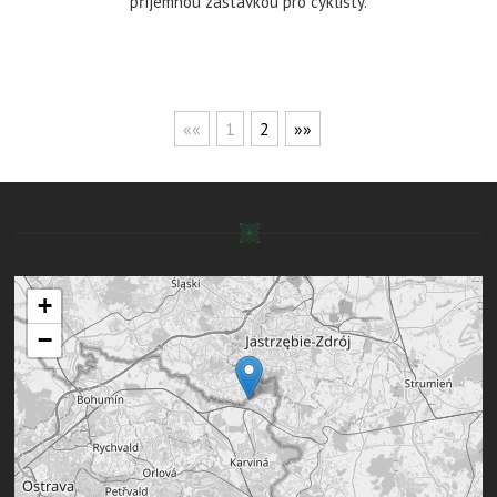
příjemnou zastávkou pro cyklisty.
««
1
2
»»
+
−