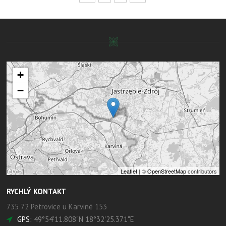
+
−
Leaflet
| ©
OpenStreetMap
contributors
RYCHLÝ KONTAKT
735 72 Petrovice u Karviné 153
GPS:
49°54'11.808"N 18°32'25.371"E