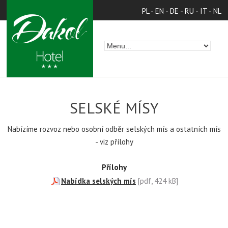
PL
-
EN
-
DE
-
RU
-
IT
-
NL
SELSKÉ MÍSY
Nabízíme rozvoz nebo osobní odběr selských mís a ostatních mís
- viz přílohy
Přílohy
Nabídka selských mís
[pdf, 424 kB]