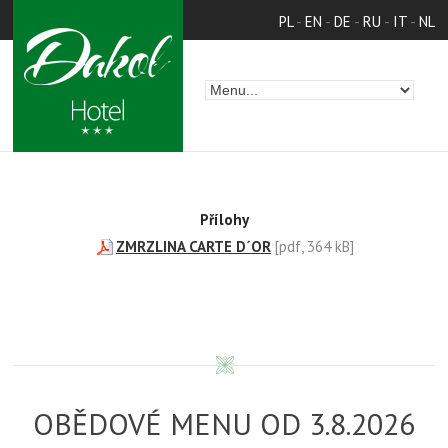
PL
-
EN
-
DE
-
RU
-
IT
-
NL
Přílohy
ZMRZLINA CARTE D´OR
[pdf, 364 kB]
OBĚDOVÉ MENU OD 3.8.2026