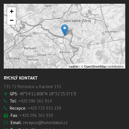
+
−
Leaflet
| ©
OpenStreetMap
contributors
RYCHLÝ KONTAKT
735 72 Petrovice u Karviné 153
GPS:
49°54'11.808"N 18°32'25.371"E
Tel:
+420 596 361 914
Recepce:
+420 725 933 159
Fax:
+420 596 361 939
Email:
recepce@hoteldakol.cz